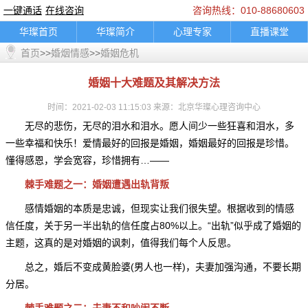
一键通话
在线咨询
咨询热线：010-88680603
华璨首页
华璨简介
心理专家
直播课堂
首页
>>
婚烟情感
>>
婚姻危机
精彩推荐
咨询指南
典型案例
乘车路线
联系我们
婚烟情感
孩子教育
家庭困扰
婚姻十大难题及其解决方法
职场人际
情绪调节
心理困扰
在线咨询
时间：2021-02-03 11:15:03 来源：北京华璨心理咨询中心
一键通话
轮播图片banner
底部图片
logo图
无尽的悲伤，无尽的泪水和泪水。愿人间少一些狂喜和泪水，多
通知公告
一些幸福和快乐！爱情最好的回报是婚姻，婚姻最好的回报是珍惜。
懂得感恩，学会宽容，珍惜拥有…——
棘手难题之一：婚姻遭遇出轨背叛
感情婚姻的本质是忠诚，但现实让我们很失望。根据收到的情感
信任度，关于另一半出轨的信任度占80%以上。“出轨”似乎成了婚姻的
主题，这真的是对婚姻的讽刺，值得我们每个人反思。
总之，婚后不变成黄脸婆(男人也一样)，夫妻加强沟通，不要长期
分居。