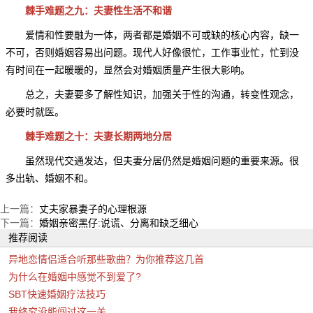
棘手难题之九：夫妻性生活不和谐
爱情和性要融为一体，两者都是婚姻不可或缺的核心内容，缺一
不可，否则婚姻容易出问题。现代人好像很忙，工作事业忙，忙到没
有时间在一起暖暖的，显然会对婚姻质量产生很大影响。
总之，夫妻要多了解性知识，加强关于性的沟通，转变性观念，
必要时就医。
棘手难题之十：夫妻长期两地分居
虽然现代交通发达，但夫妻分居仍然是婚姻问题的重要来源。很
多出轨、婚姻不和。
上一篇：
丈夫家暴妻子的心理根源
下一篇：
婚姻亲密黑仔:说谎、分离和缺乏细心
推荐阅读
异地恋情侣适合听那些歌曲？为你推荐这几首
为什么在婚姻中感觉不到爱了?
SBT快速婚姻疗法技巧
我终究没能闯过这一关