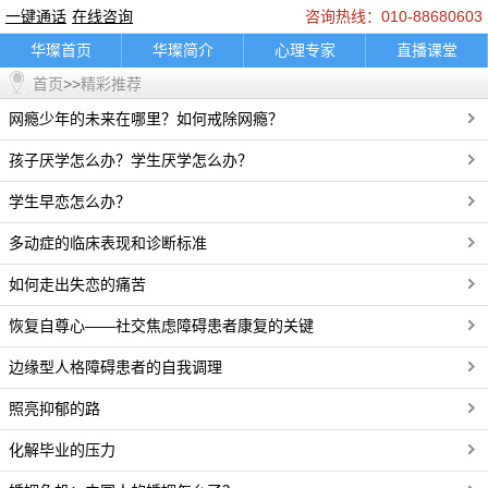
一键通话
在线咨询
咨询热线：010-88680603
华璨首页
华璨简介
心理专家
直播课堂
首页
>>
精彩推荐
精彩推荐
咨询指南
典型案例
乘车路线
网瘾少年的未来在哪里？如何戒除网瘾？
联系我们
婚烟情感
孩子教育
家庭困扰
职场人际
情绪调节
心理困扰
在线咨询
孩子厌学怎么办？学生厌学怎么办？
一键通话
轮播图片banner
底部图片
logo图
学生早恋怎么办？
通知公告
多动症的临床表现和诊断标准
如何走出失恋的痛苦
恢复自尊心——社交焦虑障碍患者康复的关键
边缘型人格障碍患者的自我调理
照亮抑郁的路
化解毕业的压力