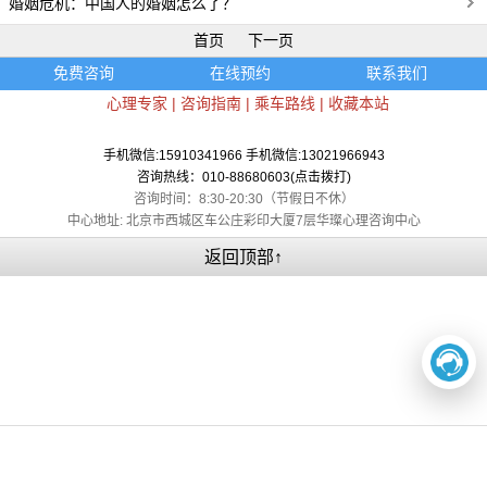
婚姻危机：中国人的婚姻怎么了？
首页
下一页
免费咨询
在线预约
联系我们
心理专家
|
咨询指南
|
乘车路线
|
收藏本站
手机微信:15910341966 手机微信:13021966943
咨询热线：010-88680603(点击拨打)
咨询时间：8:30-20:30（节假日不休）
中心地址: 北京市西城区车公庄彩印大厦7层华璨心理咨询中心
返回顶部↑
在线咨询
电话咨询
关于我们