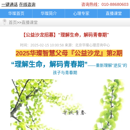
一键通话
在线咨询
咨询热线：010-88680603
华璨首页
华璨简介
心理专家
直播课堂
首页
>>
直播课堂
精彩推荐
咨询指南
典型案例
乘车路线
联系我们
婚烟情感
孩子教育
家庭困扰
【公益沙龙招募】“理解生命，解码青春期”
职场人际
情绪调节
心理困扰
在线咨询
时间：2025-02-15 10:00:58 来源：北京华璨心理咨询中心
一键通话
轮播图片banner
底部图片
logo图
2025华璨智慧父母『公益沙龙』第2期
通知公告
“理解生命，解码青春期”
——重新理解“逆反”的
孩子与青春期