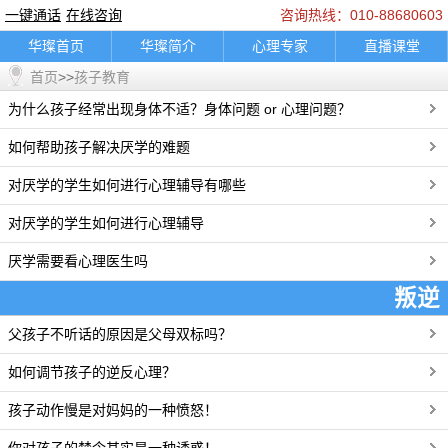
一键通话
在线咨询
咨询热线：010-88680603
华璨首页
华璨简介
心理专家
直播课堂
首页
>>
孩子教育
精彩推荐
咨询指南
典型案例
乘车路线
为什么孩子经常出现身体不适？身体问题 or 心理问题？
联系我们
婚烟情感
孩子教育
家庭困扰
职场人际
情绪调节
心理困扰
在线咨询
如何帮助孩子解决厌学的难题
一键通话
轮播图片banner
底部图片
logo图
对厌学的学生如何进行心理辅导有哪些
通知公告
对厌学的学生如何进行心理辅导
厌学需要看心理医生吗
叛逆
父孩子不听话的原因是父母双标吗？
更多>>
如何调节孩子的逆反心理？
孩子动作慢是对妈妈的一种愤怒！