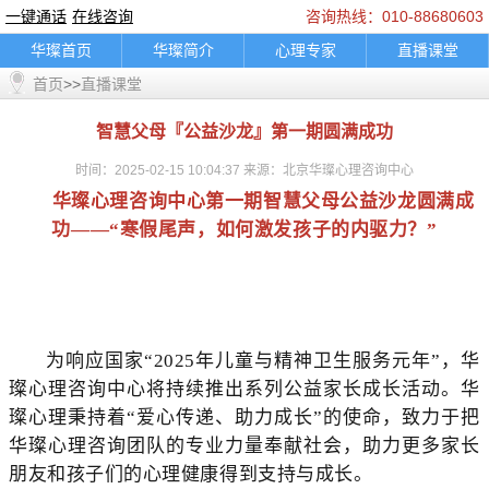
一键通话
在线咨询
咨询热线：010-88680603
华璨首页
华璨简介
心理专家
直播课堂
首页
>>
直播课堂
精彩推荐
咨询指南
典型案例
乘车路线
联系我们
婚烟情感
孩子教育
家庭困扰
智慧父母『公益沙龙』第一期圆满成功
职场人际
情绪调节
心理困扰
在线咨询
时间：2025-02-15 10:04:37 来源：北京华璨心理咨询中心
一键通话
轮播图片banner
底部图片
logo图
华璨心理咨询中心第一期智慧父母公益沙龙圆满成
通知公告
功——“寒假尾声，如何激发孩子的内驱力？
”
为响应国家“2025年儿童与精神卫生服务元年”，华
璨心理咨询中心将持续推出系列公益家长成长活动。华
璨心理秉持着“爱心传递、助力成长”的使命，致力于把
华璨心理咨询团队的专业力量奉献社会，助力更多家长
朋友和孩子们的心理健康得到支持与成长。