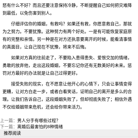
怒有什么不好？而且还要注意保持冷静，不断提醒自己如何把灾难降
到最低，以免伤害到别人。
仔细评估你的婚姻，有救吗？如果还有救，你愿意救自己，那就
为之努力。不要犹豫。这种努力有两个好处。一是有可能恢复家庭原
有的完整和亲情。另一种是在对方还执意要离开的时候，能看清事情
的真面目，让自己现在不犹豫，将来不后悔。
如果对方真的往前走了，不要陷入患得患失、爱恨交加的情绪，
勇敢的放弃他，走出这段婚姻，不要忘记你还有无数美好的未来。惩
罚对方最好的办法就是让自己过得更好。
接受失败的现实，在不愿意让他开心的心情下，只会让事情变得
更糟，让对方白走一步，或者白看笑话，证明自己的离开是多么的合
理。让我们告诉自己，这段婚姻失败了，但却彻底失败了；相信外遇
不仅给婚姻带来危机，还会给你带来活力。
上一篇：
男人分手有哪些过程？
下一篇：
离婚后最害怕的8种情绪
推荐阅读