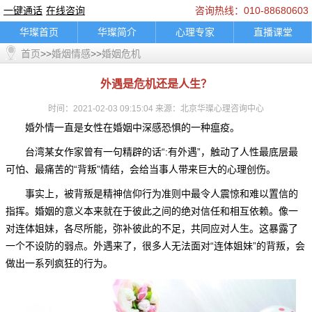
一键通话
在线咨询
咨询热线：010-88680603
华璨首页
华璨简介
心理专家
直播课堂
首页
>>
婚烟情感
>>
婚姻危机
精彩推荐
咨询指南
典型案例
乘车路线
联系我们
婚烟情感
孩子教育
家庭困扰
外遇是危机还是人生？
职场人际
情绪调节
心理困扰
在线咨询
时间：2021-02-03 09:15:04 来源：北京华璨心理咨询中心
一键通话
轮播图片banner
底部图片
logo图
婚外情一直是女性在婚姻中深感恐惧的一种瘟疫。
通知公告
台湾某女作家曾有一句精辟的话“:有外遇”，触动了人性最底层最
可怕、最痛苦的“背叛”情结，会给当事人带来巨大的心理创伤。
事实上，被背叛是精神信仰行为准则中最令人震惊和难以置信的
指挥。婚姻的意义本来就在于彼此之间的绝对信任和相互依赖。像一
对连体姐妹，各尽所能，弥补彼此的不足，共同应对人生。这暴露了
一个不设防的弱点。外遇来了，很多人无法面对“连体姐妹”的背叛，会
做出一系列疯狂的行为。