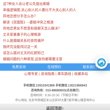
这7种女人会让老公先提出离婚
幸福逻辑图,关心别人的人要比不大关心别人的人
异地恋想分手怎么办？
解读《双面胶》--婆媳冲突之根源
异地恋男友不愿意和我聊天怎么解决？
丈夫家暴妻子的心理根源
什么是婚姻关系的良性循环
我终究没能闯过这一关
该怎么面对丈夫的红颜知己
婚姻问题的六种表现,这些你都需要注意
免费咨询
在线预约
联系我们
心理专家
|
咨询指南
|
乘车路线
|
收藏本站
手机微信:15910341966 手机微信:13021966943
咨询热线：010-88680603(点击拨打)
咨询时间：8:30-20:30（节假日不休）
中心地址: 北京市西城区车公庄彩印大厦7层华璨心理咨询中心
返回顶部↑