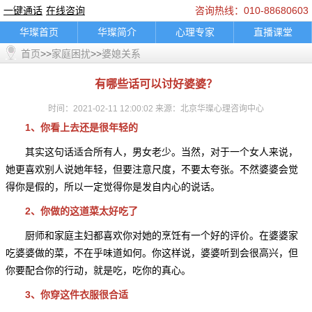
一键通话
在线咨询
咨询热线：010-88680603
华璨首页
华璨简介
心理专家
直播课堂
首页
>>
家庭困扰
>>
婆媳关系
精彩推荐
咨询指南
典型案例
乘车路线
联系我们
婚烟情感
孩子教育
家庭困扰
有哪些话可以讨好婆婆？
职场人际
情绪调节
心理困扰
在线咨询
时间：2021-02-11 12:00:02 来源：北京华璨心理咨询中心
一键通话
轮播图片banner
底部图片
logo图
1、你看上去还是很年轻的
通知公告
其实这句话适合所有人，男女老少。当然，对于一个女人来说，
她更喜欢别人说她年轻，但要注意尺度，不要太夸张。不然婆婆会觉
得你是假的，所以一定觉得你是发自内心的说话。
2、你做的这道菜太好吃了
厨师和家庭主妇都喜欢你对她的烹饪有一个好的评价。在婆婆家
吃婆婆做的菜，不在乎味道如何。你这样说，婆婆听到会很高兴，但
你要配合你的行动，就是吃，吃你的真心。
3、你穿这件衣服很合适