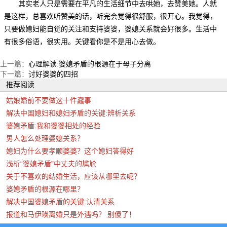
其实老人只是需要在平凡的生活细节中去哄她，去赞美她。人就
是这样，总喜欢听赞美的话，听完会觉得很舒服，很开心。我觉得，
只要做媳妇能自觉的关注和支持婆婆，婆媳关系就会好很多。生活中
有很多俗语，很实用。关键看你是不是用心去做。
上一篇：
心理解读:婆媳矛盾的根源在于母子分离
下一篇：
讨好婆婆的四招
推荐阅读
姑娘婚前不要做这十件蠢事
解决中国媳妇和媳妇矛盾的关键:辨析关系
婆媳矛盾:我和婆婆相处的经验
男人怎么处理婆媳关系？
媳妇为什么要孝顺婆婆？这个媳妇答得好
浅析“婆媳矛盾”中丈夫的尴尬
关于不喜欢的结婚生活，应该从哪里去呢？
婆媳矛盾的根源在哪里？
解决中国婆媳矛盾的关键:认清关系
报道和马伊瑛离婚只是外遇吗？ 别傻了！