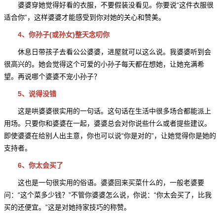
婆婆穿她觉得好看的衣服，不要假装没看见。你要说“这件衣服很
适合你”，这样婆婆才能感受到你对她的关心和赞美。
4、你孙子(或孙女)整天念叨你
休息日带孩子去看公公婆婆，进屋就可以这么说。我婆婆听到会
很高兴的。她会觉得这个可爱的小孙子每天都在想她，让她充满希
望。再说哪个婆婆不宠小孙子？
5、说得没错
这是哄婆婆很实用的一句话。这句话在生活中很多场合都能派上
用场。只要你和婆婆在一起，婆婆总会对你说些什么或者提些建议。
即使婆婆在给别人出主意，你也可以说“你是对的”，让她觉得你是她的
支持者。
6、你太会买了
这也是一句很实用的俗语。婆婆回来买菜什么的，一般老婆要
问：“这个菜多少钱？”不管你婆婆怎么说，你说：“你太会买了，比我
买的还便宜。”这是对她持家技巧的称赞。