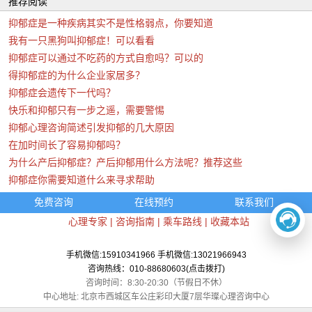
推荐阅读
抑郁症是一种疾病其实不是性格弱点，你要知道
我有一只黑狗叫抑郁症！可以看看
抑郁症可以通过不吃药的方式自愈吗？可以的
得抑郁症的为什么企业家居多？
抑郁症会遗传下一代吗？
快乐和抑郁只有一步之遥，需要警惕
抑郁心理咨询简述引发抑郁的几大原因
在加时间长了容易抑郁吗？
为什么产后抑郁症？产后抑郁用什么方法呢？推荐这些
抑郁症你需要知道什么来寻求帮助
免费咨询
在线预约
联系我们
心理专家
|
咨询指南
|
乘车路线
|
收藏本站
手机微信:15910341966 手机微信:13021966943
咨询热线：010-88680603(点击拨打)
咨询时间：8:30-20:30（节假日不休）
中心地址: 北京市西城区车公庄彩印大厦7层华璨心理咨询中心