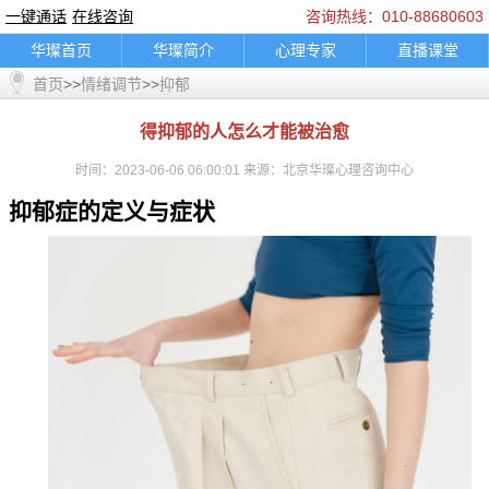
一键通话
在线咨询
咨询热线：010-88680603
华璨首页
华璨简介
心理专家
直播课堂
首页
>>
情绪调节
>>
抑郁
精彩推荐
咨询指南
典型案例
乘车路线
联系我们
婚烟情感
孩子教育
家庭困扰
得抑郁的人怎么才能被治愈
职场人际
情绪调节
心理困扰
在线咨询
时间：2023-06-06 06:00:01 来源：北京华璨心理咨询中心
一键通话
轮播图片banner
底部图片
logo图
抑郁症的定义与症状
通知公告