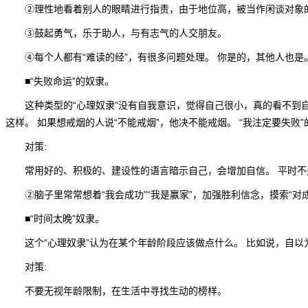
②理性地看着别人的眼睛进行指责，由于地位高，被当作闲谈对象
③鼓起勇气，乐于助人，与有志气的人交朋友。
④每个人都有“难读的经”，有很多问题处理。 你是的，其他人也是
■“失败命运”的奴隶。
这种类型的“心理奴隶”没有自我意识，觉得自己很小，真的看不到自
这样。 如果想戒烟的人说“不能戒烟”，他决不能戒烟。 “我注定要失败
对策:
常用好的、积极的、建设性的语言暗示自己，会增加自信。 平时不是
②脑子里常常想着“我会成功”“我是赢家”，加强胜利信念，摸索“对
■“时间太晚”奴隶。
这个“心理奴隶”认为在某个年龄阶段应该做点什么。 比如说，自以
对策:
不要无视年龄限制，在生活中寻找生动的榜样。