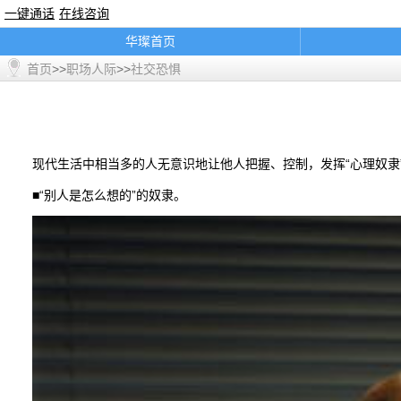
一键通话
在线咨询
华璨首页
首页
>>
职场人际
>>
社交恐惧
精彩推荐
联系我们
职场人际
一键通话
现代生活中相当多的人无意识地让他人把握、控制，发挥“心理奴隶
通知公告
■“别人是怎么想的”的奴隶。