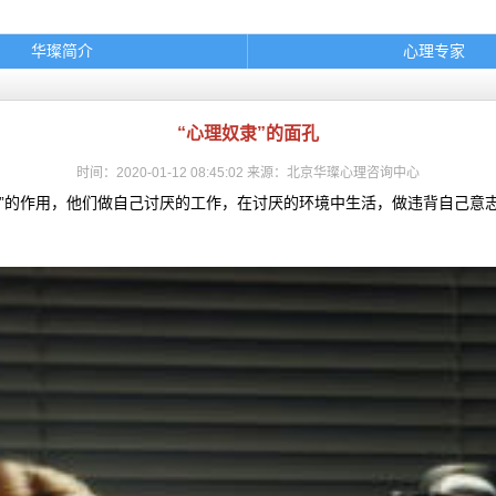
华璨简介
心理专家
咨询指南
典型案例
婚烟情感
孩子教育
“心理奴隶”的面孔
情绪调节
心理困扰
时间：2020-01-12 08:45:02 来源：北京华璨心理咨询中心
轮播图片banner
底部图片
”的作用，他们做自己讨厌的工作，在讨厌的环境中生活，做违背自己意志