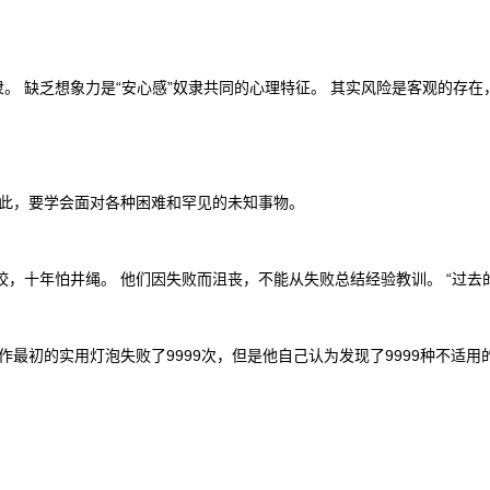
奴隶。 缺乏想象力是“安心感”奴隶共同的心理特征。 其实风险是客观的
因此，要学会面对各种困难和罕见的未知事物。
，十年怕井绳。 他们因失败而沮丧，不能从失败总结经验教训。 “过去
最初的实用灯泡失败了9999次，但是他自己认为发现了9999种不适用