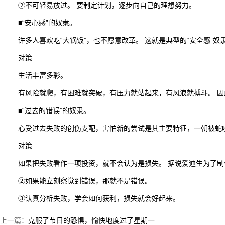
②不可轻易放过。 要制定计划，逐步向自己的理想努力。
■“安心感”的奴隶。
许多人喜欢吃“大锅饭”，也不愿意改革。 这就是典型的“安全感”
对策:
生活丰富多彩。
有风险就爬，有困难就突破，有压力就站起来，有风浪就搏斗。 
■“过去的错误”的奴隶。
心受过去失败的创伤支配，害怕新的尝试是其主要特征，一朝被蛇咬
对策:
如果把失败看作一项投资，就不会认为是损失。 据说爱迪生为了制作
②如果能立刻察觉到错误，那就不是错误。
③认真分析失败，学会如何获利，损失就会好起来。
上一篇：
克服了节日的恐惧，愉快地度过了星期一